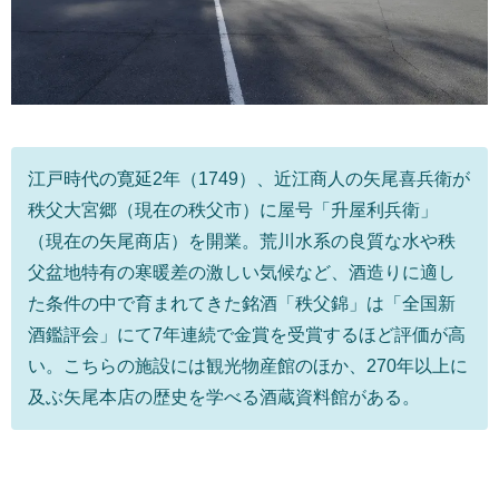
江戸時代の寛延2年（1749）、近江商人の矢尾喜兵衛が
秩父大宮郷（現在の秩父市）に屋号「升屋利兵衛」
（現在の矢尾商店）を開業。荒川水系の良質な水や秩
父盆地特有の寒暖差の激しい気候など、酒造りに適し
た条件の中で育まれてきた銘酒「秩父錦」は「全国新
酒鑑評会」にて7年連続で金賞を受賞するほど評価が高
い。こちらの施設には観光物産館のほか、270年以上に
及ぶ矢尾本店の歴史を学べる酒蔵資料館がある。