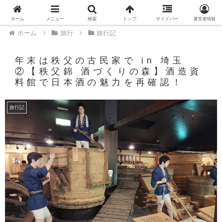
PR
ホーム
メニュー
検索
トップ
サイドバー
運営者情報
ホーム
旅行
旅行記
年末は秩父の古民家で in 埼玉
②【秩父錦 酒づくりの森】酒造資
料館で日本酒の魅力を再確認！
旅行記