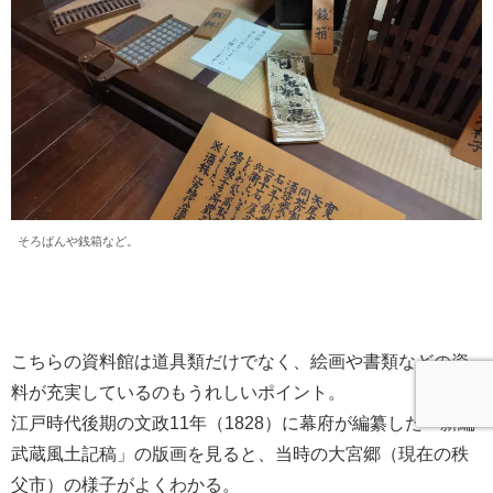
そろばんや銭箱など。
こちらの資料館は道具類だけでなく、絵画や書類などの資
料が充実しているのもうれしいポイント。
江戸時代後期の文政11年（1828）に幕府が編纂した「新編
武蔵風土記稿」の版画を見ると、当時の大宮郷（現在の秩
父市）の様子がよくわかる。