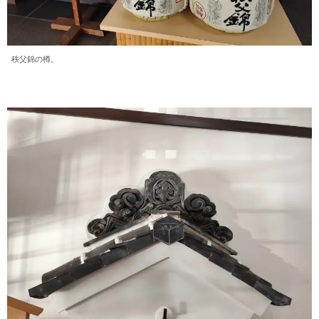
秩父錦の樽。