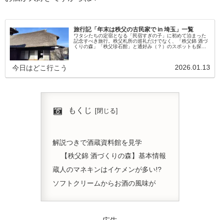
旅行記「年末は秩父の古民家で in 埼玉」一覧
ワタシたちの定宿となる「民宿すぎの子」に初めて泊まった
記念すべき旅行。秩父札所の巡礼だけでなく、「秩父錦 酒づ
くりの森」「秩父珍石館」と通好み（？）のスポットも探
訪。 ■お出かけ日：2024年12月29日～12月30日 ■全5回
2026.01.13
今日はどこ行こう
もくじ
解説つきで酒蔵資料館を見学
【秩父錦 酒づくりの森】基本情報
蔵人のマネキンはイケメンが多い!?
ソフトクリームからお酒の風味が