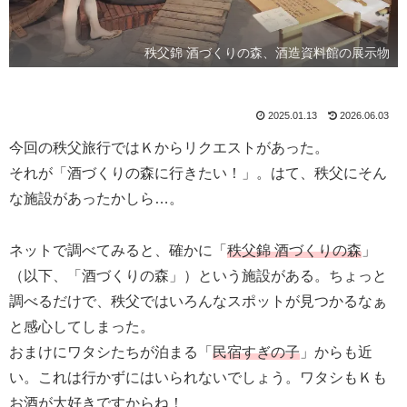
秩父錦 酒づくりの森、酒造資料館の展示物
2025.01.13
2026.06.03
今回の秩父旅行ではＫからリクエストがあった。
それが「酒づくりの森に行きたい！」。はて、秩父にそん
な施設があったかしら…。
ネットで調べてみると、確かに「
秩父錦 酒づくりの森
」
（以下、「酒づくりの森」）という施設がある。ちょっと
調べるだけで、秩父ではいろんなスポットが見つかるなぁ
と感心してしまった。
おまけにワタシたちが泊まる「
民宿すぎの子
」からも近
い。これは行かずにはいられないでしょう。ワタシもＫも
お酒が大好きですからね！