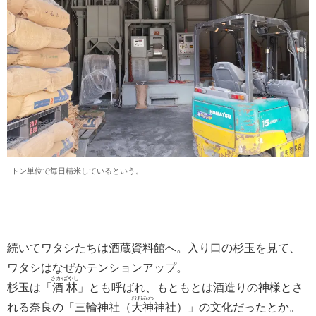
トン単位で毎日精米しているという。
続いてワタシたちは酒蔵資料館へ。入り口の杉玉を見て、
ワタシはなぜかテンションアップ。
さかばやし
杉玉は「
酒林
」とも呼ばれ、もともとは酒造りの神様とさ
おおみわ
れる奈良の「三輪神社（
大神
神社）」の文化だったとか。