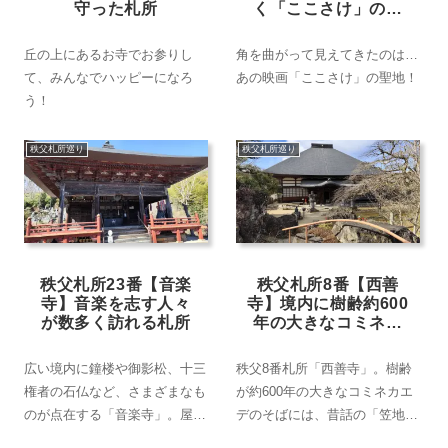
守った札所
く「ここさけ」の聖
地
丘の上にあるお寺でお参りし
角を曲がって見えてきたのは…
て、みんなでハッピーになろ
あの映画「ここさけ」の聖地！
う！
秩父札所巡り
秩父札所巡り
秩父札所23番【音楽
秩父札所8番【西善
寺】音楽を志す人々
寺】境内に樹齢約600
が数多く訪れる札所
年の大きなコミネカ
エデあり
広い境内に鐘楼や御影松、十三
秩父8番札所「西善寺」。樹齢
権者の石仏など、さまざまなも
が約600年の大きなコミネカエ
のが点在する「音楽寺」。屋根
デのそばには、昔話の「笠地
の大きな観音堂は圧倒的な存在
蔵」をほうふつとさせる六地蔵