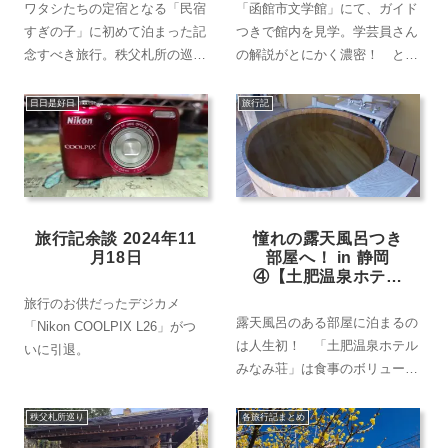
応え十分!!
ワタシたちの定宿となる「民宿
「函館市文学館」にて、ガイド
すぎの子」に初めて泊まった記
つきで館内を見学。学芸員さん
念すべき旅行。秩父札所の巡礼
の解説がとにかく濃密！ とて
だけでなく、「秩父錦 酒づく
も楽しい解説はおすすめ！
りの森」「秩父珍石館」と通好
日日是好日
旅行記
み（？）のスポットも探訪。■
お出かけ日：2024年12月29日
～12月30日 ■全5回
旅行記余談 2024年11
憧れの露天風呂つき
月18日
部屋へ！ in 静岡
④【土肥温泉ホテル
みなみ荘】開放的な
旅行のお供だったデジカメ
露天風呂にオドロ
露天風呂のある部屋に泊まるの
「Nikon COOLPIX L26」がつ
キ！
は人生初！ 「土肥温泉ホテル
いに引退。
みなみ荘」は食事のボリューム
も満点!!
秩父札所巡り
各旅行記まとめ