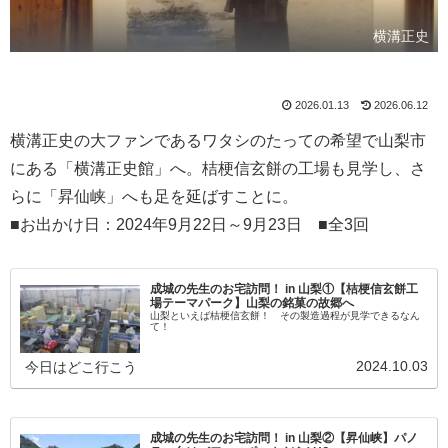
横溝正史
2026.01.13
2026.06.12
横溝正史の大ファンであるワタシのたっての希望で山梨市
にある「横溝正史館」へ。桔梗信玄餅の工場も見学し、さ
らに「昇仙峡」へも足を延ばすことに。
■お出かけ日：2024年9月22日～9月23日 ■全3回
成城の先生のお宅訪問！ in 山梨①【桔梗信玄餅工
場テーマパーク】山梨の銘菓の故郷へ
山梨といえば桔梗信玄餅！ その製造過程が見学できるなん
て！
2024.10.03
今日はどこ行こう
成城の先生のお宅訪問！ in 山梨②【昇仙峡】パノ