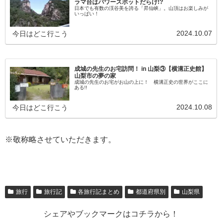
ラマ台はパワースポットだらけ!?
日本でも有数の渓谷美を誇る「昇仙峡」。山頂はお楽しみが
いっぱい！
2024.10.07
今日はどこ行こう
成城の先生のお宅訪問！ in 山梨③【横溝正史館】
山梨市の夢の家
成城の先生のお宅がお山の上に！ 横溝正史の世界がここに
ある!!
2024.10.08
今日はどこ行こう
※敬称略させていただきます。
旅行
旅行記
各旅行記まとめ
都道府県別
山梨県
シェアやブックマークはコチラから！