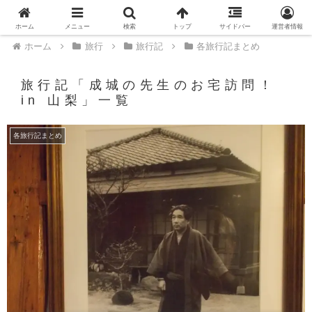
PR
ホーム
メニュー
検索
トップ
サイドバー
運営者情報
ホーム
旅行
旅行記
各旅行記まとめ
旅行記「成城の先生のお宅訪問！
in 山梨」一覧
各旅行記まとめ