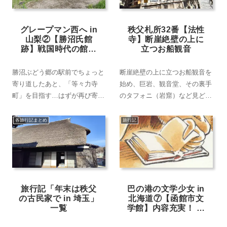
グレープマン西へ in
秩父札所32番【法性
山梨②【勝沼氏館
寺】断崖絶壁の上に
跡】戦国時代の館の
立つお船観音
規模を実感！
勝沼ぶどう郷の駅前でちょっと
断崖絶壁の上に立つお船観音を
寄り道したあと、「等々力寺
始め、巨岩、観音堂、その裏手
町」を目指す…はずが再び寄り
のタフォニ（岩窟）など見どこ
道!? だって、目の前に「勝沼
ろの多い「法性寺」。残念なが
氏館跡」という魅力的な史跡が
らお船観音までは行けず…。
各旅行記まとめ
旅行記
あるし…。
旅行記「年末は秩父
巴の港の文学少女 in
の古民家で in 埼玉」
北海道⑦【函館市文
一覧
学館】内容充実！ 石
川啄木の解説は聞き