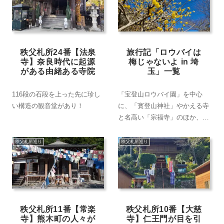
秩父札所24番【法泉
旅行記「ロウバイは
寺】奈良時代に起源
梅じゃないよ in 埼
がある由緒ある寺院
玉」一覧
116段の石段を上った先に珍し
「宝登山ロウバイ園」を中心
い構造の観音堂があり！
に、「寳登山神社」やかえる寺
と名高い「宗福寺」のほか、秩
父札所も参拝。宿泊は定宿の
「民宿すぎの子」にて。■お出
秩父札所巡り
秩父札所巡り
かけ日：2025年2月18日～2月
19日 ■全7回
秩父札所11番【常楽
秩父札所10番【大慈
寺】熊木町の人々が
寺】仁王門が目を引