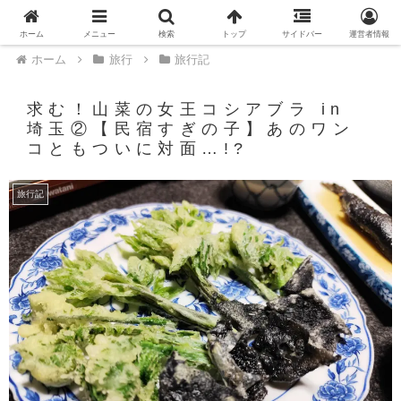
PR
ホーム
メニュー
検索
トップ
サイドバー
運営者情報
ホーム
旅行
旅行記
求む！山菜の女王コシアブラ in
埼玉②【民宿すぎの子】あのワン
コともついに対面…!?
旅行記