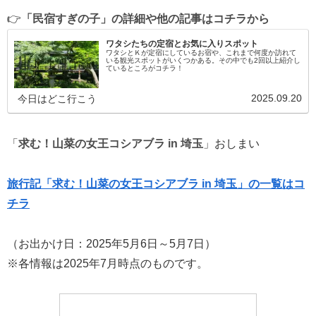
👉
「民宿すぎの子」の詳細や他の記事は
コチラ
から
ワタシたちの定宿とお気に入りスポット
ワタシとＫが定宿にしているお宿や、これまで何度か訪れて
いる観光スポットがいくつかある。その中でも2回以上紹介し
ているところがコチラ！
2025.09.20
今日はどこ行こう
「
求む！山菜の女王コシアブラ in 埼玉
」おしまい
旅行記「求む！山菜の女王コシアブラ in 埼玉」の一覧はコ
チラ
（お出かけ日：2025年5月6日～5月7日）
※各情報は2025年7月時点のものです。