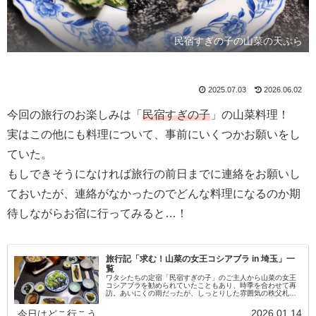
民宿すぎの子の山菜の天ぷら
2025.07.03
2026.06.02
今回の旅行のお楽しみは「
民宿すぎの子
」の山菜料理！
実はこの他にも料理について、事前にいくつかお願いをし
ていた。
もしできそうになければ旅行の前日までに連絡をお願いし
ておいたが、連絡がなかったのでどんな料理になるのか期
待しながらお宿に行ってみると…！
旅行記「求む！山菜の女王コシアブラ in 埼玉」一
覧
ワタシたちの定宿「民宿すぎの子」のご主人から山菜の女王
コシアブラを勧められていたこともあり、時季を合わせて再
訪。あいにくの雨だったが、しっとりした雰囲気の秩父札所
も味わえた。 ■お出かけ日：2025年5月6日～5月7日 ■全2
回
2026.01.14
今日はどこ行こう