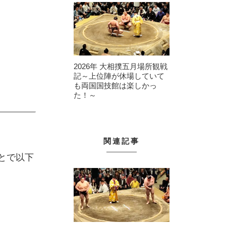
2026年 大相撲五月場所観戦
記～上位陣が休場していて
も両国国技館は楽しかっ
た！～
関連記事
とで以下