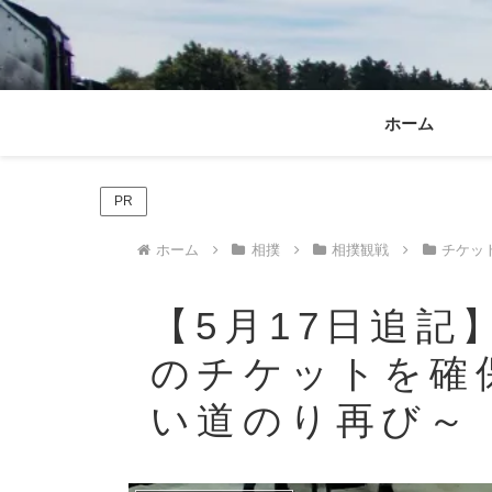
ホーム
PR
ホーム
相撲
相撲観戦
チケッ
【5月17日追記
のチケットを確
い道のり再び～