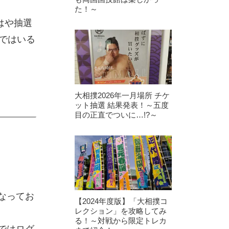
た！～
はや抽選
ではいる
大相撲2026年一月場所 チケ
ット抽選 結果発表！～五度
目の正直でついに…!?～
なってお
【2024年度版】「大相撲コ
レクション」を攻略してみ
る！～対戦から限定トレカ
ではログ