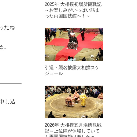
2025年 大相撲初場所観戦記
～お楽しみがいっぱい詰ま
った両国国技館へ！～
ったね
る。
引退・襲名披露大相撲スケ
ジュール
申し込
2026年 大相撲五月場所観戦
記～上位陣が休場していて
も両国国技館は楽しかっ