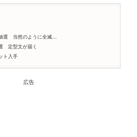
抽選 当然のように全滅…
選 定型文が届く
ット入手
広告