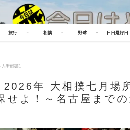
旅行
相撲
野球
日日是好日
ト入手奮闘記
】2026年 大相撲七月場
保せよ！～名古屋までの