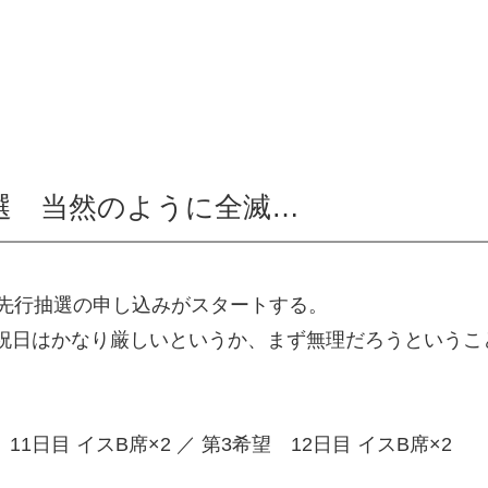
選 当然のように全滅…
」先行抽選の申し込みがスタートする。
祝日はかなり厳しいというか、まず無理だろうというこ
 11日目 イスB席×2 ／ 第3希望 12日目 イスB席×2