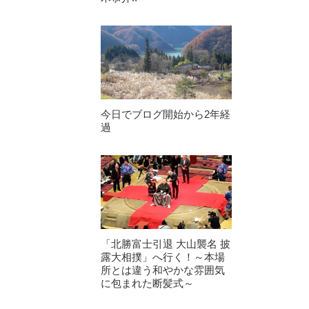
今日でブログ開始から2年経
過
「北勝富士引退 大山襲名 披
露大相撲」へ行く！～本場
所とは違う和やかな雰囲気
に包まれた断髪式～