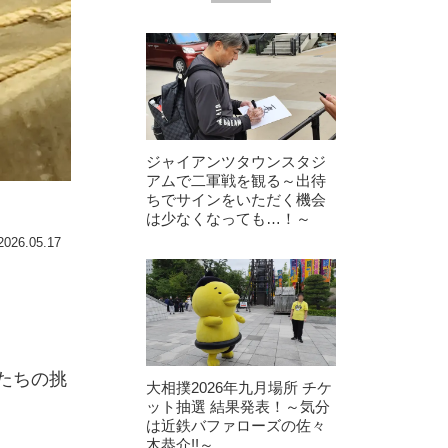
ジャイアンツタウンスタジ
アムで二軍戦を観る～出待
ちでサインをいただく機会
は少なくなっても…！～
2026.05.17
たちの挑
大相撲2026年九月場所 チケ
ット抽選 結果発表！～気分
は近鉄バファローズの佐々
木恭介!!～