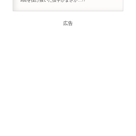
9回を投げ抜いた投手がまさか…!?
広告