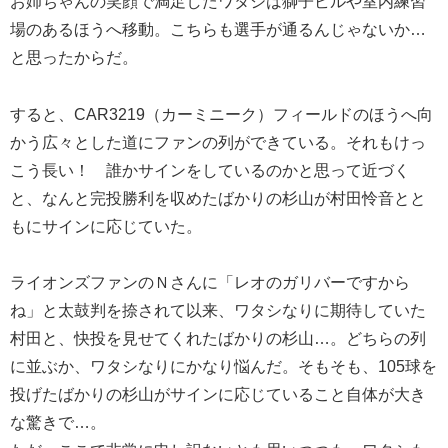
お姉ちゃんの笑顔で満足したワタシは獅子ビルや室内練習
場のあるほうへ移動。こちらも選手が通るんじゃないか…
と思ったからだ。
すると、CAR3219（カーミニーク）フィールドのほうへ向
かう広々とした道にファンの列ができている。それもけっ
こう長い！ 誰かサインをしているのかと思って近づく
と、なんと完投勝利を収めたばかりの杉山が村田怜音とと
もにサインに応じていた。
ライオンズファンのＮさんに「レオのガリバーですから
ね」と太鼓判を捺されて以来、ワタシなりに期待していた
村田と、快投を見せてくれたばかりの杉山…。どちらの列
に並ぶか、ワタシなりにかなり悩んだ。そもそも、105球を
投げたばかりの杉山がサインに応じていること自体が大き
な驚きで…。