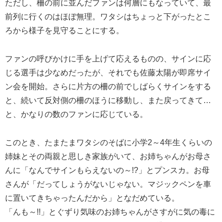
ただし、柵の前に並んだファンは何層にもなっていて、最
前列に行くのはほぼ無理。ワタシはちょっと下がったとこ
ろから様子を見守ることにする。
ファンの呼びかけに手を上げて応えるものの、サインに応
じる選手は少なめだったが、それでも佐藤太陽が即席サイ
ン会を開始。さらに片方の柵の前でしばらくサインをする
と、続いて反対側の柵のほうに移動し、また戻ってきて…
と、かなりの数のファンに応じている。
このとき、たまたまワタシのそばに小学2～4年生くらいの
姉妹とその両親と思しき家族がいて、お姉ちゃんがお母さ
んに「なんでサインもらえないの～!?」とプンスカ。お母
さんが「だってしょうがないじゃない。マジックペンを車
に置いてきちゃったんだから」となだめている。
「んも～!!」とぐずり気味のお姉ちゃんがさすがに気の毒に