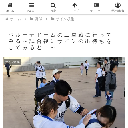
PR
ホーム
メニュー
検索
トップ
サイドバー
運営者情報
ホーム
野球
サイン収集
ベルーナドームの二軍戦に行って
みる～試合後にサインの出待ちを
してみると…～
サイン収集