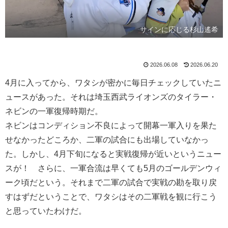
サインに応じる杉山遙希
2026.06.08
2026.06.20
4月に入ってから、ワタシが密かに毎日チェックしていたニ
ュースがあった。それは埼玉西武ライオンズのタイラー・
ネビンの一軍復帰時期だ。
ネビンはコンディション不良によって開幕一軍入りを果た
せなかったどころか、二軍の試合にも出場していなかっ
た。しかし、4月下旬になると実戦復帰が近いというニュー
スが！ さらに、一軍合流は早くても5月のゴールデンウィ
ーク頃だという。それまで二軍の試合で実戦の勘を取り戻
すはずだということで、ワタシはその二軍戦を観に行こう
と思っていたわけだ。