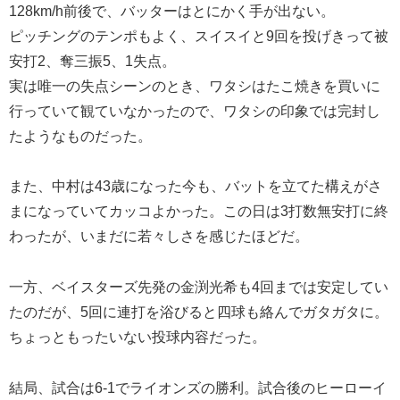
128km/h前後で、バッターはとにかく手が出ない。
ピッチングのテンポもよく、スイスイと9回を投げきって被
安打2、奪三振5、1失点。
実は唯一の失点シーンのとき、ワタシはたこ焼きを買いに
行っていて観ていなかったので、ワタシの印象では完封し
たようなものだった。
また、中村は43歳になった今も、バットを立てた構えがさ
まになっていてカッコよかった。この日は3打数無安打に終
わったが、いまだに若々しさを感じたほどだ。
一方、ベイスターズ先発の金渕光希も4回までは安定してい
たのだが、5回に連打を浴びると四球も絡んでガタガタに。
ちょっともったいない投球内容だった。
結局、試合は6-1でライオンズの勝利。試合後のヒーローイ