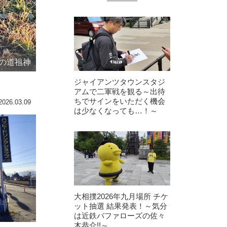
の道祖神
ジャイアンツタウンスタジ
アムで二軍戦を観る～出待
ちでサインをいただく機会
2026.03.09
は少なくなっても…！～
大相撲2026年九月場所 チケ
ット抽選 結果発表！～気分
は近鉄バファローズの佐々
木恭介!!～