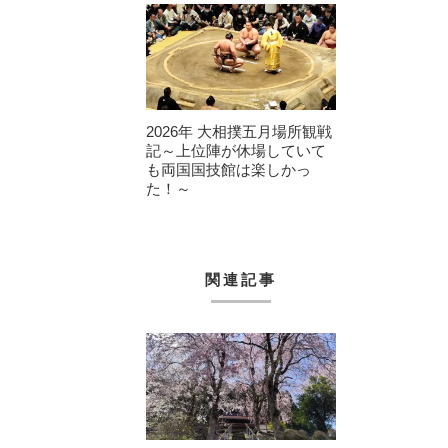
2026年 大相撲五月場所観戦
記～上位陣が休場していて
も両国国技館は楽しかっ
た！～
関連記事