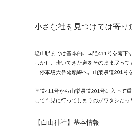
小さな社を見つけては寄り
塩山駅までは基本的に国道411号を南下
しかし、歩いてきた道をそのまま戻っても
山停車場大菩薩嶺線へ。山梨県道201
国道411号から山梨県道201号に入っ
しても見に行ってしまうのがワタシだっ
【白山神社】基本情報