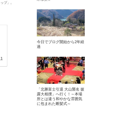
ョップ」。
今日でブログ開始から2年経
過
11
「北勝富士引退 大山襲名 披
露大相撲」へ行く！～本場
所とは違う和やかな雰囲気
に包まれた断髪式～