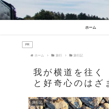
ホーム
PR
ホーム
旅行
旅行記
我が横道を往く 
と好奇心のはざ
旅行記