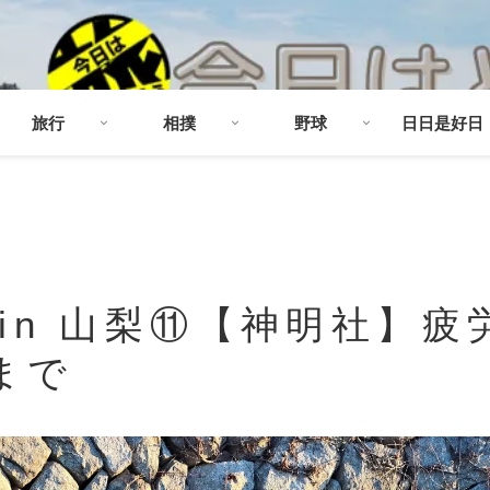
旅行
相撲
野球
日日是好日
in 山梨⑪【神明社】疲
まで