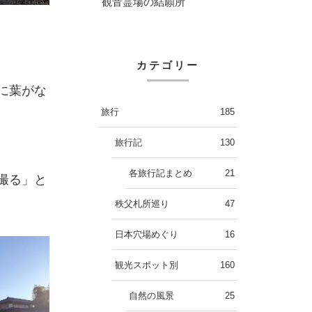
観音霊場の結願所
カテゴリー
に葉がな
旅行
185
旅行記
130
各旅行記まとめ
21
撮る」と
秩父札所巡り
47
日本穴場めぐり
16
観光スポット別
160
自然の風景
25