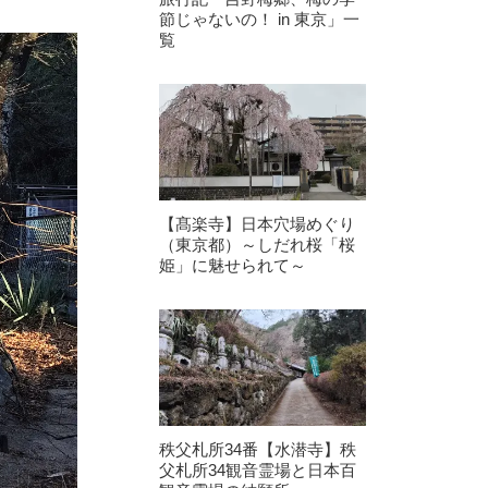
節じゃないの！ in 東京」一
覧
【髙楽寺】日本穴場めぐり
（東京都）～しだれ桜「桜
姫」に魅せられて～
秩父札所34番【水潜寺】秩
父札所34観音霊場と日本百