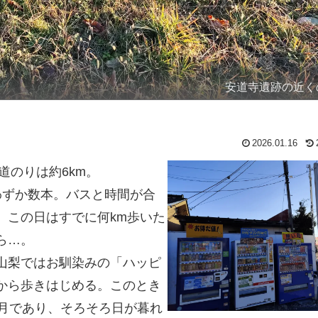
安道寺遺跡の近く
2026.01.16
道のりは約6km。
わずか数本。バスと時間が合
、この日はすでに何km歩いた
ら…。
山梨ではお馴染みの「ハッピ
から歩きはじめる。このとき
2月であり、そろそろ日が暮れ