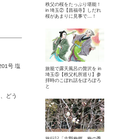
秩父の桜をたっぷり堪能！
in 埼玉②【昌福寺】しだれ
桜があまりに見事で…！
1号 塩
旅籠で露天風呂の贅沢を in
埼玉⑤【秩父札所巡り】参
拝時のこぼれ話をぽろぽろ
と
と、どう
旅行記「吉野梅郷、梅の季