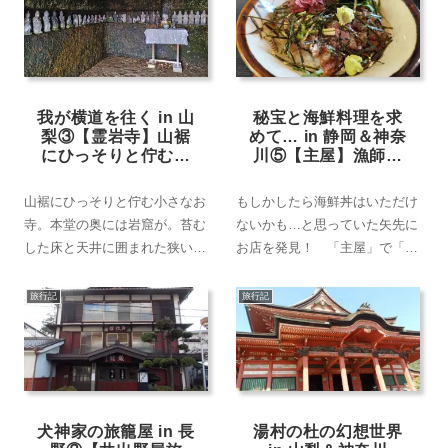
我が横道を往く in 山
秘宝と海鮮料理を求
梨③【霊岩寺】山裾
めて… in 静岡＆神奈
にひっそりと佇む本
川⑤【主屋】漁師料
堂、その奥に残る岩
理の「まご茶漬け」
窟で…
をいただいてみる
山裾にひっそりと佇む小さなお
もしかしたら海鮮丼はいただけ
寺。本堂の奥には岩窟が。苔む
ないかも…と思っていた矢先に
した床と天井に囲まれた狭い岩
お店を発見！ 「主屋」で「ま
窟の中で、人々の思いを感じ
ご茶漬け」という漁師料理をい
て…。
ただいてみる！
旅行記
旅行記
犬神家の旅籠屋 in 長
湯村の杜の幻想世界