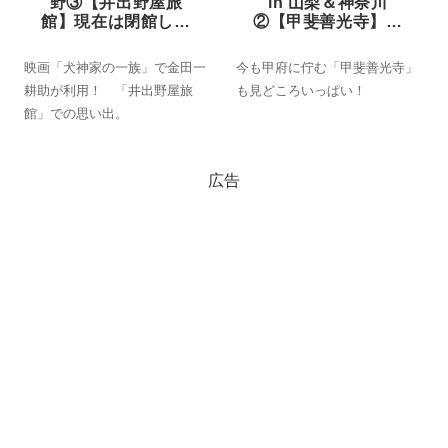
野③【井出野屋旅
in 山梨＆神奈川
館】現在は閉館した
②【甲斐善光寺】見
お宿の思い出
どころ満載の甲府の
古刹
映画「犬神家の一族」で金田一
今も甲府に佇む「甲斐善光寺」
耕助が利用！ 「井出野屋旅
も見どころいっぱい！
館」での思い出。
広告