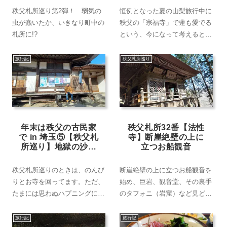
秩父札所巡り第2弾！ 弱気の
恒例となった夏の山梨旅行中に
虫が蠢いたか、いきなり町中の
秩父の「宗福寺」で蓮も愛でる
札所に!?
という、今になって考えるとな
んとも強引な合わせ技を敢行。
おかげで旅行のテーマはタイト
旅行記
秩父札所巡り
ルどおり大混乱!?■お出かけ
日：2025年7月25日～7月26
日 ■全7回
年末は秩父の古民家
秩父札所32番【法性
で in 埼玉⑤【秩父札
寺】断崖絶壁の上に
所巡り】地獄の沙汰
立つお船観音
も御手判次第!?
秩父札所巡りのときは、のんび
断崖絶壁の上に立つお船観音を
りとお寺を回ってます。ただ、
始め、巨岩、観音堂、その裏手
たまには思わぬハプニングに遭
のタフォニ（岩窟）など見どこ
遇することも…。
ろの多い「法性寺」。残念なが
らお船観音までは行けず…。
旅行記
旅行記