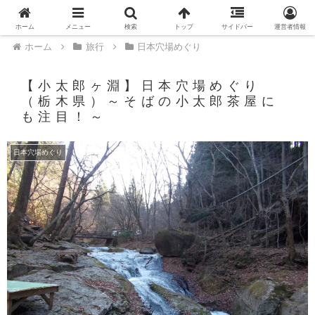
PR
ホーム
メニュー
検索
トップ
サイドバー
運営者情報
ホーム
旅行
日本穴場めぐり
【小太郎ヶ淵】日本穴場めぐり
（栃木県）～そばの小太郎茶屋に
も注目！～
日本穴場めぐり