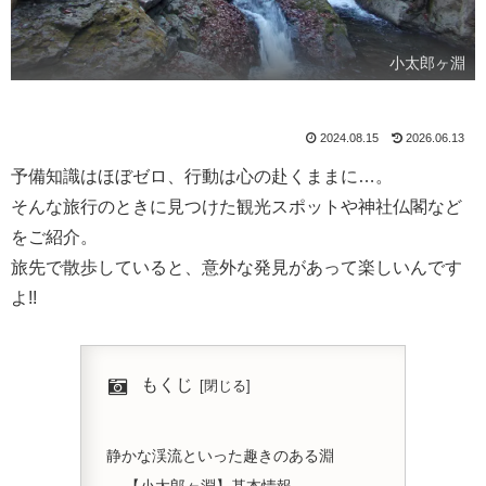
小太郎ヶ淵
2024.08.15
2026.06.13
予備知識はほぼゼロ、行動は心の赴くままに…。
そんな旅行のときに見つけた観光スポットや神社仏閣など
をご紹介。
旅先で散歩していると、意外な発見があって楽しいんです
よ!!
もくじ
静かな渓流といった趣きのある淵
【小太郎ヶ淵】基本情報