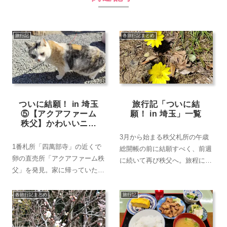
旅行記
各旅行記まとめ
ついに結願！ in 埼玉
旅行記「ついに結
⑤【アクアファーム
願！ in 埼玉」一覧
秩父】かわいいニャ
ンコがお出迎え
3月から始まる秩父札所の午歳
1番札所「四萬部寺」の近くで
総開帳の前に結願すべく、前週
卵の直売所「アクアファーム秩
に続いて再び秩父へ。旅程に余
父」を発見。家に帰っていただ
裕があったので、ちょこちょこ
いてみると…ぷっくりした黄身
と寄り道。ワタシたちの定宿
にまずはオドロキ！
「民宿すぎの子」で1泊。■お
各旅行記まとめ
旅行記
出かけ日：2026年2月21日～2
月22日 ■全6回