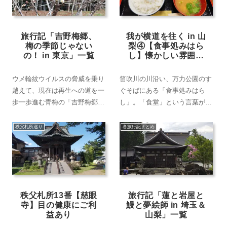
旅行記「吉野梅郷、
我が横道を往く in 山
梅の季節じゃない
梨④【食事処みはら
の！ in 東京」一覧
し】懐かしい雰囲気
の食堂で昼食を
ウメ輪紋ウイルスの脅威を乗り
笛吹川の川沿い、万力公園のす
越えて、現在は再生への道を一
ぐそばにある「食事処みはら
歩一歩進む青梅の「吉野梅郷」
し」。「食堂」という言葉がし
へ。「青梅市梅の公園」「大聖
っくりくるお店の日替わり定食
院」で愛らしい梅の花を存分に
に大満足！
秩父札所巡り
各旅行記まとめ
楽しむ。■お出かけ日：2025年
3月15日 ■全2回
秩父札所13番【慈眼
旅行記「蓮と岩屋と
寺】目の健康にご利
鰻と夢絵師 in 埼玉＆
益あり
山梨」一覧