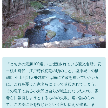
「とちぎの景勝100選」に指定されている観光名所。安
土桃山時代～江戸時代初期の頃のこと。塩原城主の橘
朝臣 小山刑部太夫越前守は民に苛政を布いていたため
に、これを憂えた家老らによって暗殺されてしまう。
その息子である小太郎は自らが城主になったのち、家
老らに報復しようとするものの失敗。追い詰められ
て、この淵に身を投じたという言い伝えが残る。ま